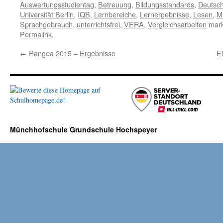
Auswertungsstudientag
,
Betreuung
,
Bildungsstandards
,
Deutsc
Universität Berlin
,
IQB
,
Lernbereiche
,
Lernergebnisse
,
Lesen
,
M
Sprachgebrauch
,
unterrichtsfrei
,
VERA
,
Vergleichsarbeiten
mark
Permalink
.
←
Pangea 2015 – Ergebnisse
E
Münchhofschule Grundschule Hochspeyer