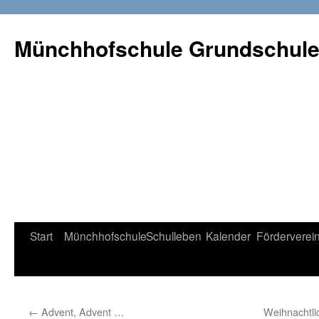
Münchhofschule Grundschul
Weiter
Start
Münchhofschule
Schulleben
Kalender
Förderverei
zum
Content
←
Advent, Advent …
Weihnachtli