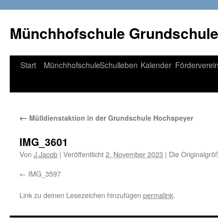
Münchhofschule Grundschul
Weiter
Start
Münchhofschule
Schulleben
Kalender
Förderverei
zum
Content
←
Mülldienstaktion in der Grundschule Hochspeyer
IMG_3601
Von
J.Jacob
|
Veröffentlicht
2. November 2023
|
Die Originalgrö
IMG_3597
Link zu deinen Lesezeichen hinzufügen
permalink
.