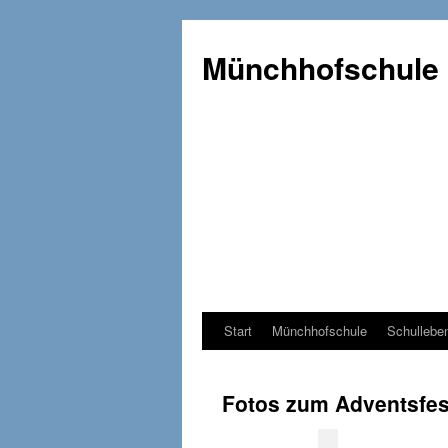
Münchhofschule
Start
Münchhofschule
Schullebe
Weiter
zum
Fotos zum Adventsfes
Content