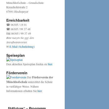
Münchhofschule – Grundschule
Kreuzhohlstraße 2
67691 Hochspeyer
Erreichbarkeit
☎ 06305 / 18 01
☎ 06305 / 99 37 48
℻ 06305 / 99 37 49
Bitte nutzen Sie ggf. den
Anrufbeantworter.
✉
E-Mail (Schulleitung)
Speiseplan
Den aktuellen Speiseplan finden sie
hier
.
Förderverein
Der
Förderverein der
Münchhofschule
unterstützt die Schule
in vielfältiger Weise. Nähere
Informationen erhalten Sie
hier
.
„fit4future“ – Programm