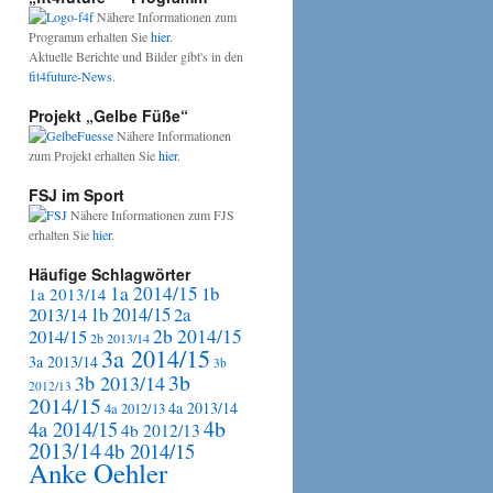
Nähere Informationen zum
Programm erhalten Sie
hier
.
Aktuelle Berichte und Bilder gibt's in den
fit4future-News
.
Projekt „Gelbe Füße“
Nähere Informationen
zum Projekt erhalten Sie
hier
.
FSJ im Sport
Nähere Informationen zum FJS
erhalten Sie
hier
.
Häufige Schlagwörter
1a 2014/15
1b
1a 2013/14
2013/14
1b 2014/15
2a
2b 2014/15
2014/15
2b 2013/14
3a 2014/15
3a 2013/14
3b
3b
3b 2013/14
2012/13
2014/15
4a 2013/14
4a 2012/13
4b
4a 2014/15
4b 2012/13
2013/14
4b 2014/15
Anke Oehler