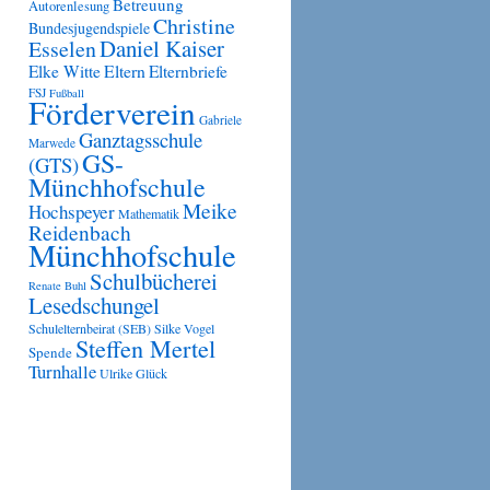
Betreuung
Autorenlesung
Christine
Bundesjugendspiele
Daniel Kaiser
Esselen
Eltern
Elke Witte
Elternbriefe
FSJ
Fußball
Förderverein
Gabriele
Ganztagsschule
Marwede
GS-
(GTS)
Münchhofschule
Meike
Hochspeyer
Mathematik
Reidenbach
Münchhofschule
Schulbücherei
Renate Buhl
Lesedschungel
Schulelternbeirat (SEB)
Silke Vogel
Steffen Mertel
Spende
Turnhalle
Ulrike Glück